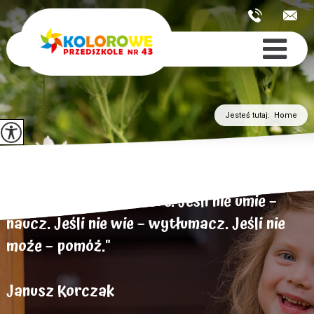
Jesteś tutaj:
Home
„Dziecko chce być dobre. Jeśli nie umie –
naucz. Jeśli nie wie – wytłumacz. Jeśli nie
może – pomóż."
Janusz Korczak