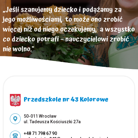
„Jeśli szanujemy dziecko i podążamy za
jego możliwościami, to może ono zrobić
więcej niż od niego oczekujemy, a wszystko
co dziecko potrafi – nauczycielowi zrobić
nie wolno."
Helen Parkhurst
Przedszkole nr 43 Kolorowe
Adres pocztowy:
50-011 Wrocław
ul. Tadeusza Kościuszki 27a
+48 71 798 67 90