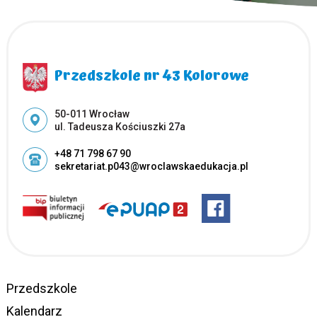
Przedszkole nr 43 Kolorowe
Adres pocztowy:
50-011 Wrocław
ul. Tadeusza Kościuszki 27a
+48 71 798 67 90
sekretariat.p043@wroclawskaedukacja.pl
Przedszkole
Kalendarz