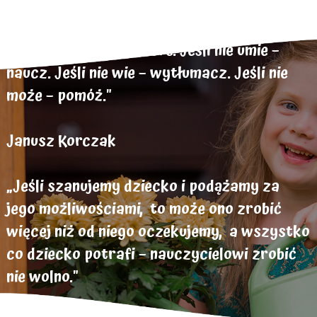
„Dziecko chce być dobre. Jeśli nie umie –
naucz. Jeśli nie wie – wytłumacz. Jeśli nie
może – pomóż."
Janusz Korczak
„Jeśli szanujemy dziecko i podążamy za
jego możliwościami, to może ono zrobić
więcej niż od niego oczekujemy, a wszystko
co dziecko potrafi – nauczycielowi zrobić
nie wolno."
Helen Parkhurst