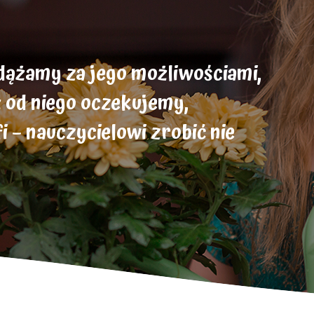
odążamy za jego możliwościami,
ż od niego oczekujemy,
 – nauczycielowi zrobić nie