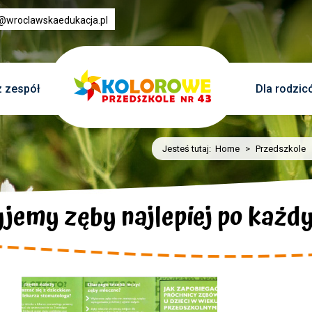
3@wroclawskaedukacja.pl
 zespół
Dla rodzic
Jesteś tutaj:
Home
>
Przedszkole
jemy zęby najlepiej po każd