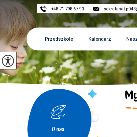
+48 71 798 67 90
sekretariat.p04
Przedszkole
Kalendarz
Nasz
My
O nas