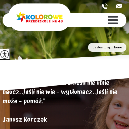
Jesteś tutaj:
Home
„Dziecko chce być dobre. Jeśli nie umie –
naucz. Jeśli nie wie – wytłumacz. Jeśli nie
może – pomóż."
Janusz Korczak