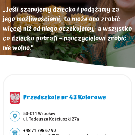
„Jeśli szanujemy dziecko i podążamy za
jego możliwościami, to może ono zrobić
więcej niż od niego oczekujemy, a wszystko
co dziecko potrafi – nauczycielowi zrobić
nie wolno."
Helen Parkhurst
Przedszkole nr 43 Kolorowe
Adres pocztowy:
50-011 Wrocław
ul. Tadeusza Kościuszki 27a
+48 71 798 67 90