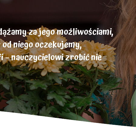
odążamy za jego możliwościami,
ż od niego oczekujemy,
 – nauczycielowi zrobić nie