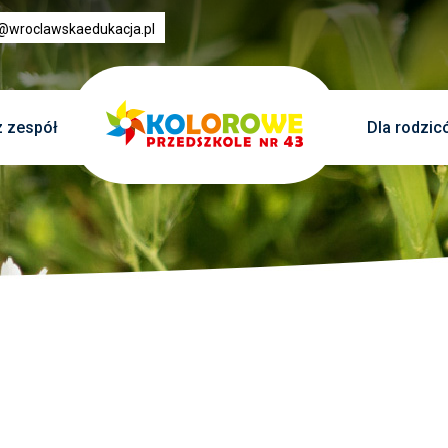
3@wroclawskaedukacja.pl
 zespół
Dla rodzic