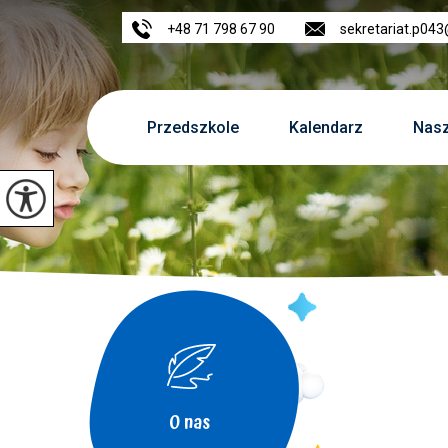
+48 71 798 67 90
sekretariat.p04
Przedszkole
Kalendarz
Nasz
O nas