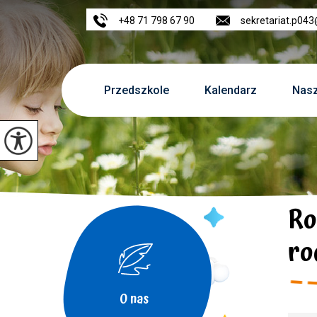
+48 71 798 67 90
sekretariat.p04
Przedszkole
Kalendarz
Nasz
Ro
rod
O nas