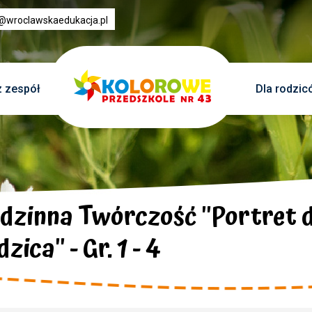
3@wroclawskaedukacja.pl
 zespół
Dla rodzic
dzinna Twórczość ''Portret 
zica'' - Gr. 1 - 4