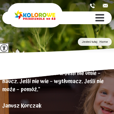
Jesteś tutaj:
Home
„Dziecko chce być dobre. Jeśli nie umie –
naucz. Jeśli nie wie – wytłumacz. Jeśli nie
może – pomóż."
Janusz Korczak