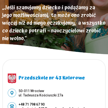
„Jeśli szanujemy dziecko i podążamy za
jego możliwościami, to może ono zrobić
więcej niż od niego oczekujemy, a wszystko
co dziecko potrafi – nauczycielowi zrobić
nie wolno."
Helen Parkhurst
Przedszkole nr 43 Kolorowe
Adres pocztowy:
50-011 Wrocław
ul. Tadeusza Kościuszki 27a
+48 71 798 67 90