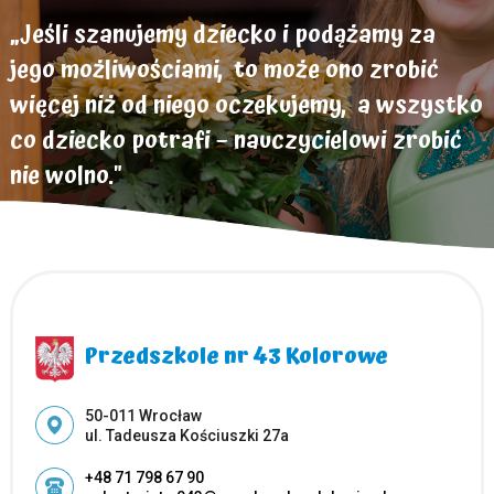
„Jeśli szanujemy dziecko i podążamy za
jego możliwościami, to może ono zrobić
więcej niż od niego oczekujemy, a wszystko
co dziecko potrafi – nauczycielowi zrobić
nie wolno."
Helen Parkhurst
Przedszkole nr 43 Kolorowe
Adres pocztowy:
50-011 Wrocław
ul. Tadeusza Kościuszki 27a
+48 71 798 67 90