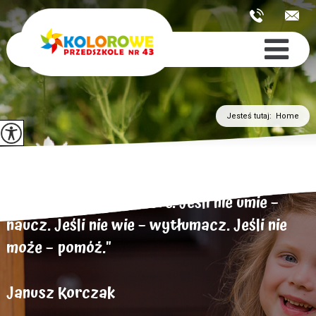
Jesteś tutaj:
Home
„Dziecko chce być dobre. Jeśli nie umie –
naucz. Jeśli nie wie – wytłumacz. Jeśli nie
może – pomóż."
Janusz Korczak