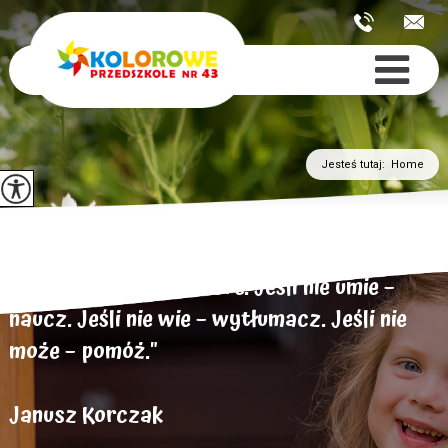
Jesteś tutaj:
Home
„Dziecko chce być dobre. Jeśli nie umie –
naucz. Jeśli nie wie – wytłumacz. Jeśli nie
może – pomóż."
Janusz Korczak