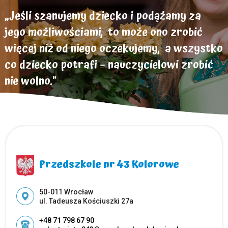
„Jeśli szanujemy dziecko i podążamy za
jego możliwościami, to może ono zrobić
więcej niż od niego oczekujemy, a wszystko
co dziecko potrafi – nauczycielowi zrobić
nie wolno."
Helen Parkhurst
Przedszkole nr 43 Kolorowe
Adres pocztowy:
50-011 Wrocław
ul. Tadeusza Kościuszki 27a
+48 71 798 67 90