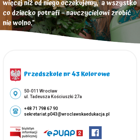
więcej niż od niego oczekujemy, a wszystko
co dziecko potrafi – nauczycielowi zrobić
nie wolno."
Helen Parkhurst
Przedszkole nr 43 Kolorowe
Adres pocztowy:
50-011 Wrocław
ul. Tadeusza Kościuszki 27a
+48 71 798 67 90
sekretariat.p043@wroclawskaedukacja.pl